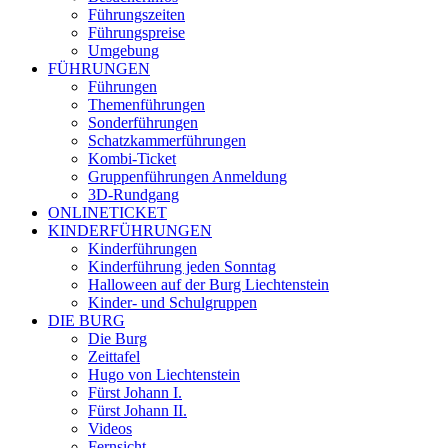
Führungszeiten
Führungspreise
Umgebung
FÜHRUNGEN
Führungen
Themenführungen
Sonderführungen
Schatzkammerführungen
Kombi-Ticket
Gruppenführungen Anmeldung
3D-Rundgang
ONLINETICKET
KINDERFÜHRUNGEN
Kinderführungen
Kinderführung jeden Sonntag
Halloween auf der Burg Liechtenstein
Kinder- und Schulgruppen
DIE BURG
Die Burg
Zeittafel
Hugo von Liechtenstein
Fürst Johann I.
Fürst Johann II.
Videos
Fernsicht