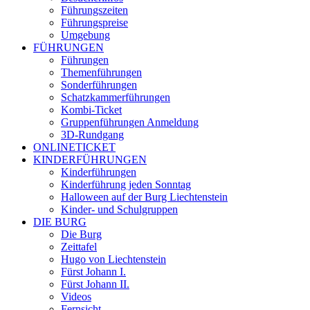
Führungszeiten
Führungspreise
Umgebung
FÜHRUNGEN
Führungen
Themenführungen
Sonderführungen
Schatzkammerführungen
Kombi-Ticket
Gruppenführungen Anmeldung
3D-Rundgang
ONLINETICKET
KINDERFÜHRUNGEN
Kinderführungen
Kinderführung jeden Sonntag
Halloween auf der Burg Liechtenstein
Kinder- und Schulgruppen
DIE BURG
Die Burg
Zeittafel
Hugo von Liechtenstein
Fürst Johann I.
Fürst Johann II.
Videos
Fernsicht