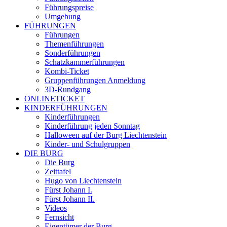
Führungspreise
Umgebung
FÜHRUNGEN
Führungen
Themenführungen
Sonderführungen
Schatzkammerführungen
Kombi-Ticket
Gruppenführungen Anmeldung
3D-Rundgang
ONLINETICKET
KINDERFÜHRUNGEN
Kinderführungen
Kinderführung jeden Sonntag
Halloween auf der Burg Liechtenstein
Kinder- und Schulgruppen
DIE BURG
Die Burg
Zeittafel
Hugo von Liechtenstein
Fürst Johann I.
Fürst Johann II.
Videos
Fernsicht
Eigentümer der Burg