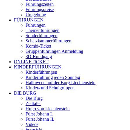
Führungszeiten
Führungspreise
Umgebung
FÜHRUNGEN
Führungen
Themenführungen
Sonderführungen
Schatzkammerführungen
Kombi-Ticket
Gruppenführungen Anmeldung
3D-Rundgang
ONLINETICKET
KINDERFÜHRUNGEN
Kinderführungen
Kinderführung jeden Sonntag
Halloween auf der Burg Liechtenstein
Kinder- und Schulgruppen
DIE BURG
Die Burg
Zeittafel
Hugo von Liechtenstein
Fürst Johann I.
Fürst Johann II.
Videos
Fernsicht