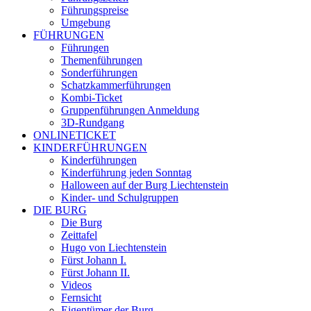
Führungspreise
Umgebung
FÜHRUNGEN
Führungen
Themenführungen
Sonderführungen
Schatzkammerführungen
Kombi-Ticket
Gruppenführungen Anmeldung
3D-Rundgang
ONLINETICKET
KINDERFÜHRUNGEN
Kinderführungen
Kinderführung jeden Sonntag
Halloween auf der Burg Liechtenstein
Kinder- und Schulgruppen
DIE BURG
Die Burg
Zeittafel
Hugo von Liechtenstein
Fürst Johann I.
Fürst Johann II.
Videos
Fernsicht
Eigentümer der Burg