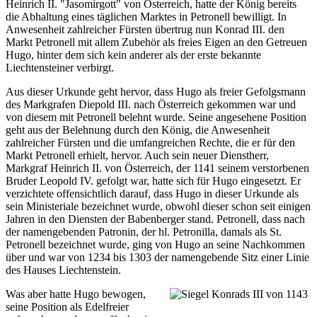
Heinrich II. "Jasomirgott" von Österreich, hatte der König bereits
die Abhaltung eines täglichen Marktes in Petronell bewilligt. In
Anwesenheit zahlreicher Fürsten übertrug nun Konrad III. den
Markt Petronell mit allem Zubehör als freies Eigen an den Getreuen
Hugo, hinter dem sich kein anderer als der erste bekannte
Liechtensteiner verbirgt.
Aus dieser Urkunde geht hervor, dass Hugo als freier Gefolgsmann
des Markgrafen Diepold III. nach Österreich gekommen war und
von diesem mit Petronell belehnt wurde. Seine angesehene Position
geht aus der Belehnung durch den König, die Anwesenheit
zahlreicher Fürsten und die umfangreichen Rechte, die er für den
Markt Petronell erhielt, hervor. Auch sein neuer Dienstherr,
Markgraf Heinrich II. von Österreich, der 1141 seinem verstorbenen
Bruder Leopold IV. gefolgt war, hatte sich für Hugo eingesetzt. Er
verzichtete offensichtlich darauf, dass Hugo in dieser Urkunde als
sein Ministeriale bezeichnet wurde, obwohl dieser schon seit einigen
Jahren in den Diensten der Babenberger stand. Petronell, dass nach
der namengebenden Patronin, der hl. Petronilla, damals als St.
Petronell bezeichnet wurde, ging von Hugo an seine Nachkommen
über und war von 1234 bis 1303 der namengebende Sitz einer Linie
des Hauses Liechtenstein.
Was aber hatte Hugo bewogen,
seine Position als Edelfreier