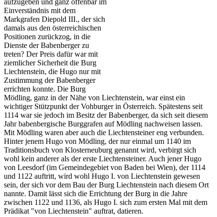
aufzugeben und ganz offenbar im
Einverständnis mit dem
Markgrafen Diepold III., der sich
damals aus den österreichischen
Positionen zurückzog, in die
Dienste der Babenberger zu
treten? Der Preis dafür war mit
ziemlicher Sicherheit die Burg
Liechtenstein, die Hugo nur mit
Zustimmung der Babenberger
errichten konnte. Die Burg
Mödling, ganz in der Nähe von Liechtenstein, war einst ein
wichtiger Stützpunkt der Vohburger in Österreich. Spätestens seit
1114 war sie jedoch im Besitz der Babenberger, da sich seit diesem
Jahr babenbergische Burggrafen auf Mödling nachweisen lassen.
Mit Mödling waren aber auch die Liechtensteiner eng verbunden.
Hinter jenem Hugo von Mödling, der nur einmal um 1140 im
Traditionsbuch von Klosterneuburg genannt wird, verbirgt sich
wohl kein anderer als der erste Liechtensteiner. Auch jener Hugo
von Leesdorf (im Gemeindegebiet von Baden bei Wien), der 1114
und 1122 auftritt, wird wohl Hugo I. von Liechtenstein gewesen
sein, der sich vor dem Bau der Burg Liechtenstein nach diesem Ort
nannte. Damit lässt sich die Errichtung der Burg in die Jahre
zwischen 1122 und 1136, als Hugo I. sich zum ersten Mal mit dem
Prädikat "von Liechtenstein" auftrat, datieren.