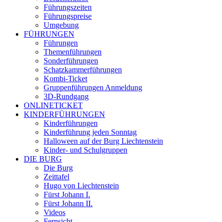
Führungszeiten
Führungspreise
Umgebung
FÜHRUNGEN
Führungen
Themenführungen
Sonderführungen
Schatzkammerführungen
Kombi-Ticket
Gruppenführungen Anmeldung
3D-Rundgang
ONLINETICKET
KINDERFÜHRUNGEN
Kinderführungen
Kinderführung jeden Sonntag
Halloween auf der Burg Liechtenstein
Kinder- und Schulgruppen
DIE BURG
Die Burg
Zeittafel
Hugo von Liechtenstein
Fürst Johann I.
Fürst Johann II.
Videos
Fernsicht