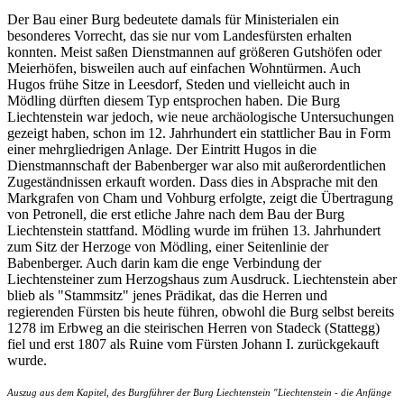
Der Bau einer Burg bedeutete damals für Ministerialen ein
besonderes Vorrecht, das sie nur vom Landesfürsten erhalten
konnten. Meist saßen Dienstmannen auf größeren Gutshöfen oder
Meierhöfen, bisweilen auch auf einfachen Wohntürmen. Auch
Hugos frühe Sitze in Leesdorf, Steden und vielleicht auch in
Mödling dürften diesem Typ entsprochen haben. Die Burg
Liechtenstein war jedoch, wie neue archäologische Untersuchungen
gezeigt haben, schon im 12. Jahrhundert ein stattlicher Bau in Form
einer mehrgliedrigen Anlage. Der Eintritt Hugos in die
Dienstmannschaft der Babenberger war also mit außerordentlichen
Zugeständnissen erkauft worden. Dass dies in Absprache mit den
Markgrafen von Cham und Vohburg erfolgte, zeigt die Übertragung
von Petronell, die erst etliche Jahre nach dem Bau der Burg
Liechtenstein stattfand. Mödling wurde im frühen 13. Jahrhundert
zum Sitz der Herzoge von Mödling, einer Seitenlinie der
Babenberger. Auch darin kam die enge Verbindung der
Liechtensteiner zum Herzogshaus zum Ausdruck. Liechtenstein aber
blieb als "Stammsitz" jenes Prädikat, das die Herren und
regierenden Fürsten bis heute führen, obwohl die Burg selbst bereits
1278 im Erbweg an die steirischen Herren von Stadeck (Stattegg)
fiel und erst 1807 als Ruine vom Fürsten Johann I. zurückgekauft
wurde.
Auszug aus dem Kapitel, des Burgführer der Burg Liechtenstein "Liechtenstein - die Anfänge