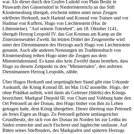
war. Als dieser durch den Grafen Luitold von Plain Besitz in
Pirawarth (bei Gänserndorf in Niederösterreich) an das Stift
Klosterneuburg übergab, erscheint mitten unter neun Zeugen
edelfreier Herkunft, nach Hartnid und Konrad von Traisen und vor
Hadmar von Kuffern, Hugo von Liechtenstein (Huc de
Lihtensteine). "Auf seinem Totenbett", am 18. Oktober 1141,
übergab Herzog Leopold IV. das Gut Krumau am Kamp an die
Zisterzienserabtei Zwettl. Im letzten Drittel der Zeugenreihe wird
unter den Dienstmannen des Herzogs auch Hugo von Liechtenstein
genannt. Auch alle anderen Nennungen im Traditionsbuch von
Klosterneuburg reihen Hugo unter die Zeugen aus dem
Ministerialenstand. Es kann also kein Zweifel daran bestehen, dass
Hugo zu diesem Zeitpunkt zu den "Ministerialen", den unfreien
Dienstmannen Herzog Leopolds, zählte.
Über Hugos Herkunft und ursprünglichen Stand gibt eine Urkunde
Auskunft, die König Konrad III. im Mai 1142 ausstellte. Hugo, der
ohne Prädikat auftritt, wird darin als Getreuer (fidelis) des Königs
bezeichnet. Markgraf Diepold III. von Cham und Vohburg hatte den
Ort Petronell an der Donau, den Hugo bisher von ihm zu Lehen
getragen hatte, dem König übergeben. Dieser übertrug nun Petronell
als freies Eigen an Hugo. Zu Petronell gehörte umfangreicher
Grundbesitz, der sich von der Donau im Norden bis zur Leitha im
Süden erstreckte und auch Fischerei und Jagdrechte umfasste. Auf
Bitten seines Stiefbruders, des Markgrafen und späteren Herzogs