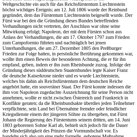
Weltgeschichte ein auch für das Reichsfürstentum Liechtenstein
höchst wichtiges Ereignis; am 12. Juli 1806 wurde der Reinbund
gegründet, dem das Fürstentum Liechtenstein beigesellt wurde. Der
Fürst war bei den die Gründung dieses Bundes betreffenden
Verhandlungen nicht vertreten, der Anschluss war ohne seine
Mitwirkung erfolgt; Napoleon, der mit dem Fürsten schon aus
Anlass der Verhandlungen, die am 17. Oktober 1797 zum Frieden
zum Campoformio führten und nachträglich bei jenen
Unterhandlungen, die am 27. Dezember 1805 den Preßburger
Frieden zur Folge hatten, in persönliche Berührung gekommen war,
wollte ihm einen Beweis der besonderen Achtung, die er für ihn
empfand, geben, indem er ihn zum Rheinbunde zuzog. Infolge der
Gründung dieses süddeutschen Staatenbundes legte Kaiser Franz
die deutsche Kaiserkrone nieder und es wurde Liechtenstein,
welches bis dahin als Reichsfürstentum dem deutschen Reiche
angehört hatte, ein souveräner Staat. Der Fürst konnte indessen die
ihm von Napoleon zugedachte Auszeichnung für seine Person nicht
annehmen, wollte er nicht zwischen Österreich und Frankreich in
Konflikte geraten; da die Rheinbundsakte überdies jeden Teilnehmer
verpflichtete, sein Land bei Übernahme fremder oder feindlicher
Kriegsdienste einem der jüngeren Söhne zu übergeben, trat Fürst
Johann die Regierung des Fürstentums seinem dritten, am 14. Juni
1803 geborenen Sohne Karl ab, behielt sich jedoch für die Dauer
der Minderjährigkeit des Prinzen die Vormundschaft vor. Es
handelte sich also um eine mehr formelle, gebotene Maßnahme,