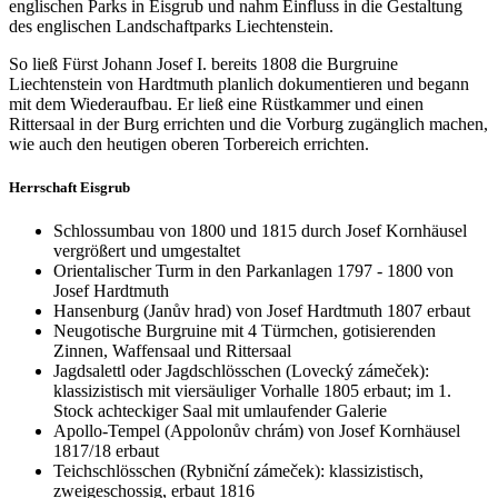
englischen Parks in Eisgrub und nahm Einfluss in die Gestaltung
des englischen Landschaftparks Liechtenstein.
So ließ Fürst Johann Josef I. bereits 1808 die Burgruine
Liechtenstein von Hardtmuth planlich dokumentieren und begann
mit dem Wiederaufbau. Er ließ eine Rüstkammer und einen
Rittersaal in der Burg errichten und die Vorburg zugänglich machen,
wie auch den heutigen oberen Torbereich errichten.
Herrschaft Eisgrub
Schlossumbau von 1800 und 1815 durch Josef Kornhäusel
vergrößert und umgestaltet
Orientalischer Turm in den Parkanlagen 1797 - 1800 von
Josef Hardtmuth
Hansenburg (Janův hrad) von Josef Hardtmuth 1807 erbaut
Neugotische Burgruine mit 4 Türmchen, gotisierenden
Zinnen, Waffensaal und Rittersaal
Jagdsalettl oder Jagdschlösschen (Lovecký zámeček):
klassizistisch mit viersäuliger Vorhalle 1805 erbaut; im 1.
Stock achteckiger Saal mit umlaufender Galerie
Apollo-Tempel (Appolonův chrám) von Josef Kornhäusel
1817/18 erbaut
Teichschlösschen (Rybniční zámeček): klassizistisch,
zweigeschossig, erbaut 1816