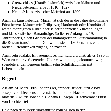
Grenzschloss (Hraniční zámeček) zwischen Mähren und
Niederösterreich, erbaut 1816 - 1827
Neuhof: Klassizistischer Meierhof aus 1809
Auch als kunstliebender Mäzen tat sich der in die Jahre gekommene
Fürst hervor. Männer wie Grillparzer, Hardtmuth oder Kornhäusel
waren mannigfach Nutznießer seiner finanziellen Zuwendungen
und klassizistischen Bauaufträge. So lies er Anfang des 19.
Jahrhunderts, einen Großteil der umfangreichen Kunstsammlung in
die Rossau transferieren. Dort wurde sie ab 1807 erstmals einer
breiten Öffentlichkeit zugänglich machen.
Auch sein soziales Engagement sei hier kurz erwähnt: als es 1830 in
Wien zu einer verheerenden Überschwemmung gekommen war,
spendete er den Bürgern täglich zehn Schiffsladungen mit
Lebensmitteln.
Regent
Als am 24. März 1805 Johanns regierender Bruder Fürst Aloys
Joseph von Liechtenstein verstarb, und keine Nachkommen
hinterließ, wurde Johann als Johann I. Joseph 10. souveräner Fürst
von Liechtenstein.
Bald nach dem Regierungsantritte vollzog sich in der