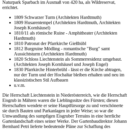
Naturpark Sparbach im Ausmaß von 420 ha, als Wildreservat,
errichtet.
1809 Schwarzer Turm (Architekten Hardtmuth)
1809 Husarentempel (Architekten Hardtmuth, Architekten
Joseph Kornhäusel)
1810/11 als römische Ruine - Amphitheater (Architekten
Hardtmuth)
1810 Patronat der Pfarrkirche Gießhübl
1812 Burgruine Mödling - romantische "Burg" samt
Aussichtsturm (Architekten Hardtmuth)
1820 Schloss Liechtenstein als Sommerresidenz umgebaut.
(Architekten Joseph Kornhäusel und Joseph Engel)
1830 Pfarrkirche Hinterbrühl - lässt er die Kirche abtragen,
nur der Turm und der Hochaltar bleiben erhalten und neu im
klassizistischen Stil Aufbauen
u.v.m.
Die Herrschaft Liechtenstein in Niederösterreich, wie die Herrschaft
Eisgrub in Mähren waren die Lieblingssitze des Fürsten; diesen
Herrschaften wendete er seine Hauptfürsorge zu und verschönerte
sie durch Bauten und Parkanlagen in jeder Weise; so war die
Umwandlung des sumpfigen Eisgruber Terrains in eine herrliche
Gartenlandschaft eines seiner Werke. Der Gartenbaudirektor Johann
Bernhard Petri lieferte bedeutende Pläne zur Schaffung des