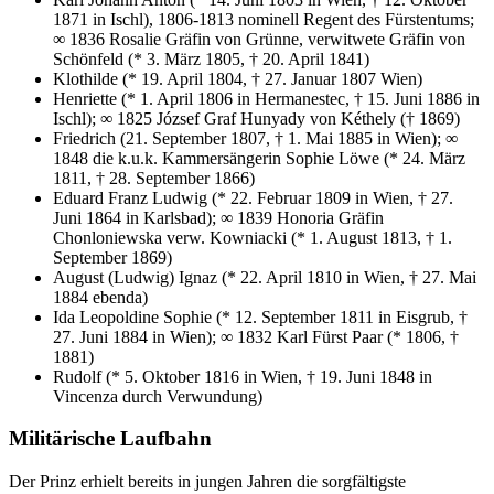
1871 in Ischl), 1806-1813 nominell Regent des Fürstentums;
∞ 1836 Rosalie Gräfin von Grünne, verwitwete Gräfin von
Schönfeld (* 3. März 1805, † 20. April 1841)
Klothilde (* 19. April 1804, † 27. Januar 1807 Wien)
Henriette (* 1. April 1806 in Hermanestec, † 15. Juni 1886 in
Ischl); ∞ 1825 József Graf Hunyady von Kéthely († 1869)
Friedrich (21. September 1807, † 1. Mai 1885 in Wien); ∞
1848 die k.u.k. Kammersängerin Sophie Löwe (* 24. März
1811, † 28. September 1866)
Eduard Franz Ludwig (* 22. Februar 1809 in Wien, † 27.
Juni 1864 in Karlsbad); ∞ 1839 Honoria Gräfin
Chonloniewska verw. Kowniacki (* 1. August 1813, † 1.
September 1869)
August (Ludwig) Ignaz (* 22. April 1810 in Wien, † 27. Mai
1884 ebenda)
Ida Leopoldine Sophie (* 12. September 1811 in Eisgrub, †
27. Juni 1884 in Wien); ∞ 1832 Karl Fürst Paar (* 1806, †
1881)
Rudolf (* 5. Oktober 1816 in Wien, † 19. Juni 1848 in
Vincenza durch Verwundung)
Militärische Laufbahn
Der Prinz erhielt bereits in jungen Jahren die sorgfältigste