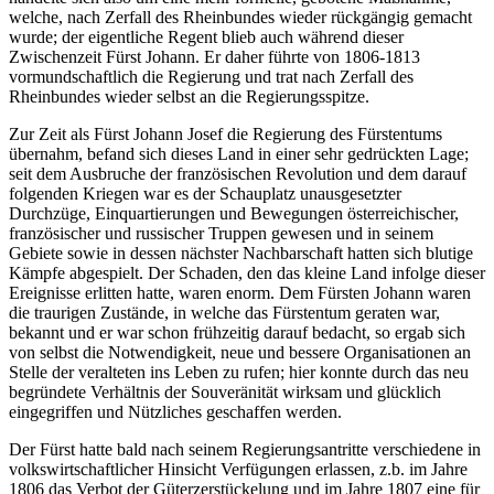
welche, nach Zerfall des Rheinbundes wieder rückgängig gemacht
wurde; der eigentliche Regent blieb auch während dieser
Zwischenzeit Fürst Johann. Er daher führte von 1806-1813
vormundschaftlich die Regierung und trat nach Zerfall des
Rheinbundes wieder selbst an die Regierungsspitze.
Zur Zeit als Fürst Johann Josef die Regierung des Fürstentums
übernahm, befand sich dieses Land in einer sehr gedrückten Lage;
seit dem Ausbruche der französischen Revolution und dem darauf
folgenden Kriegen war es der Schauplatz unausgesetzter
Durchzüge, Einquartierungen und Bewegungen österreichischer,
französischer und russischer Truppen gewesen und in seinem
Gebiete sowie in dessen nächster Nachbarschaft hatten sich blutige
Kämpfe abgespielt. Der Schaden, den das kleine Land infolge dieser
Ereignisse erlitten hatte, waren enorm. Dem Fürsten Johann waren
die traurigen Zustände, in welche das Fürstentum geraten war,
bekannt und er war schon frühzeitig darauf bedacht, so ergab sich
von selbst die Notwendigkeit, neue und bessere Organisationen an
Stelle der veralteten ins Leben zu rufen; hier konnte durch das neu
begründete Verhältnis der Souveränität wirksam und glücklich
eingegriffen und Nützliches geschaffen werden.
Der Fürst hatte bald nach seinem Regierungsantritte verschiedene in
volkswirtschaftlicher Hinsicht Verfügungen erlassen, z.b. im Jahre
1806 das Verbot der Güterzerstückelung und im Jahre 1807 eine für