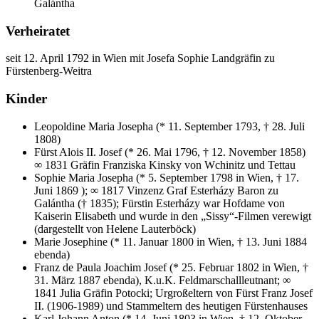
Galántha
Verheiratet
seit 12. April 1792 in Wien mit Josefa Sophie Landgräfin zu
Fürstenberg-Weitra
Kinder
Leopoldine Maria Josepha (* 11. September 1793, † 28. Juli
1808)
Fürst Alois II. Josef (* 26. Mai 1796, † 12. November 1858)
∞ 1831 Gräfin Franziska Kinsky von Wchinitz und Tettau
Sophie Maria Josepha (* 5. September 1798 in Wien, † 17.
Juni 1869 ); ∞ 1817 Vinzenz Graf Esterházy Baron zu
Galántha († 1835); Fürstin Esterházy war Hofdame von
Kaiserin Elisabeth und wurde in den „Sissy“-Filmen verewigt
(dargestellt von Helene Lauterböck)
Marie Josephine (* 11. Januar 1800 in Wien, † 13. Juni 1884
ebenda)
Franz de Paula Joachim Josef (* 25. Februar 1802 in Wien, †
31. März 1887 ebenda), K.u.K. Feldmarschallleutnant; ∞
1841 Julia Gräfin Potocki; Urgroßeltern von Fürst Franz Josef
II. (1906-1989) und Stammeltern des heutigen Fürstenhauses
Karl Johann Anton (* 14. Juni 1803 in Wien, † 12. Oktober