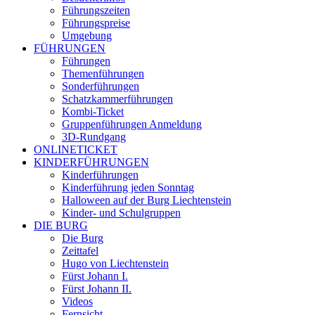
Führungszeiten
Führungspreise
Umgebung
FÜHRUNGEN
Führungen
Themenführungen
Sonderführungen
Schatzkammerführungen
Kombi-Ticket
Gruppenführungen Anmeldung
3D-Rundgang
ONLINETICKET
KINDERFÜHRUNGEN
Kinderführungen
Kinderführung jeden Sonntag
Halloween auf der Burg Liechtenstein
Kinder- und Schulgruppen
DIE BURG
Die Burg
Zeittafel
Hugo von Liechtenstein
Fürst Johann I.
Fürst Johann II.
Videos
Fernsicht