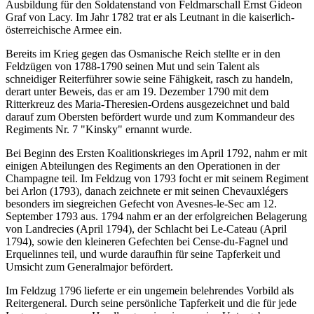
Ausbildung für den Soldatenstand von Feldmarschall Ernst Gideon
Graf von Lacy. Im Jahr 1782 trat er als Leutnant in die kaiserlich-
österreichische Armee ein.
Bereits im Krieg gegen das Osmanische Reich stellte er in den
Feldzügen von 1788-1790 seinen Mut und sein Talent als
schneidiger Reiterführer sowie seine Fähigkeit, rasch zu handeln,
derart unter Beweis, das er am 19. Dezember 1790 mit dem
Ritterkreuz des Maria-Theresien-Ordens ausgezeichnet und bald
darauf zum Obersten befördert wurde und zum Kommandeur des
Regiments Nr. 7 "Kinsky" ernannt wurde.
Bei Beginn des Ersten Koalitionskrieges im April 1792, nahm er mit
einigen Abteilungen des Regiments an den Operationen in der
Champagne teil. Im Feldzug von 1793 focht er mit seinem Regiment
bei Arlon (1793), danach zeichnete er mit seinen Chevauxlégers
besonders im siegreichen Gefecht von Avesnes-le-Sec am 12.
September 1793 aus. 1794 nahm er an der erfolgreichen Belagerung
von Landrecies (April 1794), der Schlacht bei Le-Cateau (April
1794), sowie den kleineren Gefechten bei Cense-du-Fagnel und
Erquelinnes teil, und wurde daraufhin für seine Tapferkeit und
Umsicht zum Generalmajor befördert.
Im Feldzug 1796 lieferte er ein ungemein belehrendes Vorbild als
Reitergeneral. Durch seine persönliche Tapferkeit und die für jede