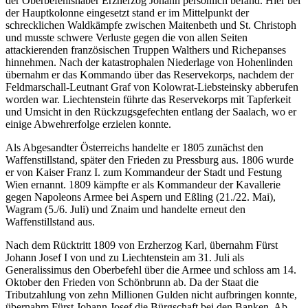
der Oberbefehlshaber Erzherzog Johann persönlich befand. Hier bei
der Hauptkolonne eingesetzt stand er im Mittelpunkt der
schrecklichen Waldkämpfe zwischen Maitenbeth und St. Christoph
und musste schwere Verluste gegen die von allen Seiten
attackierenden französischen Truppen Walthers und Richepanses
hinnehmen. Nach der katastrophalen Niederlage von Hohenlinden
übernahm er das Kommando über das Reservekorps, nachdem der
Feldmarschall-Leutnant Graf von Kolowrat-Liebsteinsky abberufen
worden war. Liechtenstein führte das Reservekorps mit Tapferkeit
und Umsicht in den Rückzugsgefechten entlang der Saalach, wo er
einige Abwehrerfolge erzielen konnte.
Als Abgesandter Österreichs handelte er 1805 zunächst den
Waffenstillstand, später den Frieden zu Pressburg aus. 1806 wurde
er von Kaiser Franz I. zum Kommandeur der Stadt und Festung
Wien ernannt. 1809 kämpfte er als Kommandeur der Kavallerie
gegen Napoleons Armee bei Aspern und Eßling (21./22. Mai),
Wagram (5./6. Juli) und Znaim und handelte erneut den
Waffenstillstand aus.
Nach dem Rücktritt 1809 von Erzherzog Karl, übernahm Fürst
Johann Josef I von und zu Liechtenstein am 31. Juli als
Generalissimus den Oberbefehl über die Armee und schloss am 14.
Oktober den Frieden von Schönbrunn ab. Da der Staat die
Tributzahlung von zehn Millionen Gulden nicht aufbringen konnte,
übernahm Fürst Johann Josef die Bürgschaft bei den Banken. Ab