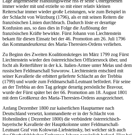
Lage angemessene Handlungsweise riss er seine Untergebenen
immer wieder mit und erzielte so mit einer relativ kleinen
Reiterschar immer wieder große Leistungen, wie zum Beispiel in
der Schlacht von Würzburg (1796), als er mit seinen Reitern die
französischen Linien durchbrach. Dadurch löste er derartige
Konfusion aus, so dass dies in Folge die Auflösung der
französischen Kräfte bewirkte. Fürst Johann von Liechtenstein
bekam für diesen Einsatz bei der 46. Promotion am 26. Juli 1796
das Kommandeurkreuz des Maria-Theresien-Ordens verliehen.
Zu Beginn des Zweiten Koalitionskrieges im März 1799 zog Fürst
Liechtenstein wieder den österreichischen Offiziersrock über, und
focht als Reiterführer in der k.k. Italien-Armee unter Melas und dem
russischen Feldmarschall Suworow. Liechtenstein entschied mit
seiner Kavallerie die erbittert gelieferte Schlacht an der Trebbia
(1799) und wurde zum Feldmarschall-Leutnant befördert. Für seine
an der Trebbia an den Tag gelegte derartig persönliche Bravour,
wurde der Fürst später bei der 66. Promotion am 18. August 1801
mit dem Großkreuz des Maria-Theresien-Ordens ausgezeichnet.
Anfang Dezember 1800 zur kaiserlichen Hauptarmee nach
Deutschland versetzt, kommandierte er in der Schlacht von
Hohenlinden ( Dezember 1800) die verbündete österreichisch-
bayerische Kavallerie der Hauptkolonne unter Feldmarschall-
Leutnant Graf von Kolowrat-Liebsteinsky, bei welcher sich auch