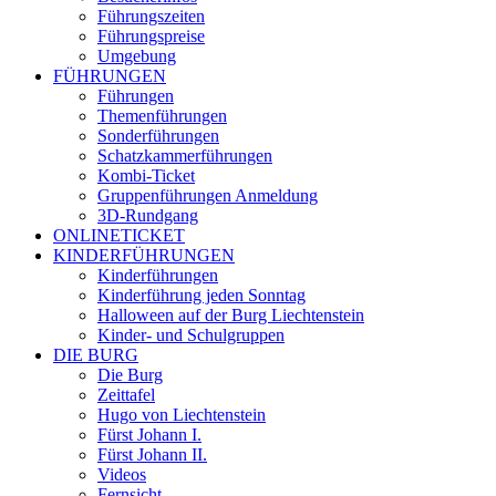
Führungszeiten
Führungspreise
Umgebung
FÜHRUNGEN
Führungen
Themenführungen
Sonderführungen
Schatzkammerführungen
Kombi-Ticket
Gruppenführungen Anmeldung
3D-Rundgang
ONLINETICKET
KINDERFÜHRUNGEN
Kinderführungen
Kinderführung jeden Sonntag
Halloween auf der Burg Liechtenstein
Kinder- und Schulgruppen
DIE BURG
Die Burg
Zeittafel
Hugo von Liechtenstein
Fürst Johann I.
Fürst Johann II.
Videos
Fernsicht