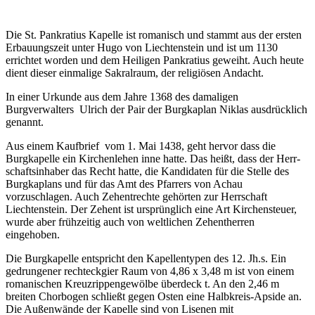
Die St. Pankratius Kapelle ist romanisch und stammt aus der ersten
Erbauungszeit unter Hugo von Liechtenstein und ist um 1130
errichtet worden und dem Heiligen Pankratius geweiht. Auch heute
dient dieser einmalige Sakralraum, der religiösen Andacht.
In einer Urkunde aus dem Jahre 1368 des damaligen
Burgverwalters Ulrich der Pair der Burgkaplan Niklas ausdrücklich
genannt.
Aus einem Kaufbrief vom 1. Mai 1438, geht hervor dass die
Burgkapelle ein Kirchenlehen inne hatte. Das heißt, dass der Herr­
schaftsinhaber das Recht hatte, die Kandidaten für die Stelle des
Burgkaplans und für das Amt des Pfarrers von Achau
vorzuschlagen. Auch Zehentrechte gehörten zur Herr­schaft
Liechtenstein. Der Zehent ist ursprünglich eine Art Kirchensteuer,
wurde aber frühzeitig auch von weltlichen Zehentherren
eingehoben.
Die Burgkapelle entspricht den Kapellentypen des 12. Jh.s. Ein
gedrungener rechteckgier Raum von 4,86 x 3,48 m ist von einem
romanischen Kreuzrippengewölbe überdeck t. An den 2,46 m
breiten Chorbogen schließt gegen Osten eine Halbkreis-Apside an.
Die Außenwände der Kapelle sind von Lisenen mit