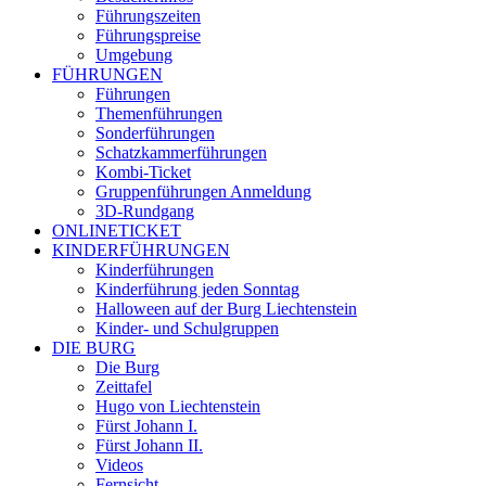
Führungszeiten
Führungspreise
Umgebung
FÜHRUNGEN
Führungen
Themenführungen
Sonderführungen
Schatzkammerführungen
Kombi-Ticket
Gruppenführungen Anmeldung
3D-Rundgang
ONLINETICKET
KINDERFÜHRUNGEN
Kinderführungen
Kinderführung jeden Sonntag
Halloween auf der Burg Liechtenstein
Kinder- und Schulgruppen
DIE BURG
Die Burg
Zeittafel
Hugo von Liechtenstein
Fürst Johann I.
Fürst Johann II.
Videos
Fernsicht