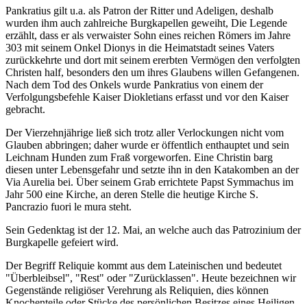
Pankratius gilt u.a. als Patron der Ritter und Adeligen, deshalb
wurden ihm auch zahlreiche Burgkapellen geweiht, Die Legende
erzählt, dass er als verwaister Sohn eines reichen Römers im Jahre
303 mit seinem Onkel Dionys in die Heimatstadt seines Vaters
zurückkehrte und dort mit seinem ererbten Vermögen den verfolgten
Christen half, besonders den um ihres Glaubens willen Gefangenen.
Nach dem Tod des Onkels wurde Pankratius von einem der
Verfolgungsbefehle Kaiser Diokletians erfasst und vor den Kaiser
gebracht.
Der Vierzehnjährige ließ sich trotz aller Verlockungen nicht vom
Glauben abbringen; daher wurde er öffentlich enthauptet und sein
Leichnam Hunden zum Fraß vorgeworfen. Eine Christin barg
diesen unter Lebensgefahr und setzte ihn in den Katakomben an der
Via Aurelia bei. Über seinem Grab errichtete Papst Symmachus im
Jahr 500 eine Kirche, an deren Stelle die heutige Kirche S.
Pancrazio fuori le mura steht.
Sein Gedenktag ist der 12. Mai, an welche auch das Patrozinium der
Burgkapelle gefeiert wird.
Der Begriff Reliquie kommt aus dem Lateinischen und bedeutet
"Überbleibsel", "Rest" oder "Zurücklassen". Heute bezeichnen wir
Gegenstände religiöser Verehrung als Reliquien, dies können
Knochenteile oder Stücke des persönlichen Besitzes eines Heiligen