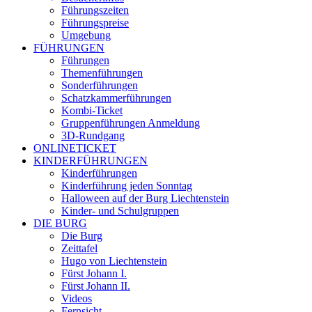
Führungszeiten
Führungspreise
Umgebung
FÜHRUNGEN
Führungen
Themenführungen
Sonderführungen
Schatzkammerführungen
Kombi-Ticket
Gruppenführungen Anmeldung
3D-Rundgang
ONLINETICKET
KINDERFÜHRUNGEN
Kinderführungen
Kinderführung jeden Sonntag
Halloween auf der Burg Liechtenstein
Kinder- und Schulgruppen
DIE BURG
Die Burg
Zeittafel
Hugo von Liechtenstein
Fürst Johann I.
Fürst Johann II.
Videos
Fernsicht