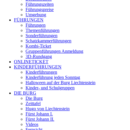
Führungszeiten
Führungspreise
Umgebung
FÜHRUNGEN
Führungen
Themenführungen
Sonderführungen
Schatzkammerführungen
Kombi-Ticket
Gruppenführungen Anmeldung
3D-Rundgang
ONLINETICKET
KINDERFÜHRUNGEN
Kinderführungen
Kinderführung jeden Sonntag
Halloween auf der Burg Liechtenstein
Kinder- und Schulgruppen
DIE BURG
Die Burg
Zeittafel
Hugo von Liechtenstein
Fürst Johann I.
Fürst Johann II.
Videos
Fernsicht