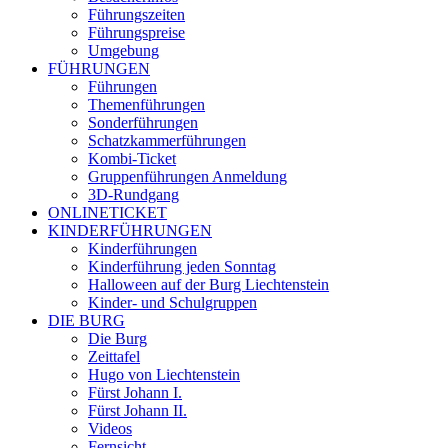
Führungszeiten
Führungspreise
Umgebung
FÜHRUNGEN
Führungen
Themenführungen
Sonderführungen
Schatzkammerführungen
Kombi-Ticket
Gruppenführungen Anmeldung
3D-Rundgang
ONLINETICKET
KINDERFÜHRUNGEN
Kinderführungen
Kinderführung jeden Sonntag
Halloween auf der Burg Liechtenstein
Kinder- und Schulgruppen
DIE BURG
Die Burg
Zeittafel
Hugo von Liechtenstein
Fürst Johann I.
Fürst Johann II.
Videos
Fernsicht