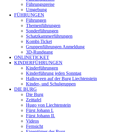
Führungspreise
Umgebung
FÜHRUNGEN
Führungen
Themenführungen
Sonderführungen
Schatzkammerführungen
Kombi-Ticket
Gruppenführungen Anmeldung
3D-Rundgang
ONLINETICKET
KINDERFÜHRUNGEN
Kinderführungen
Kinderführung jeden Sonntag
Halloween auf der Burg Liechtenstein
Kinder- und Schulgruppen
DIE BURG
Die Burg
Zeittafel
Hugo von Liechtenstein
Fürst Johann I.
Fürst Johann II.
Videos
Fernsicht
Eigentümer der Burg