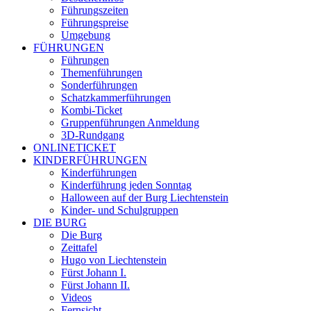
Führungszeiten
Führungspreise
Umgebung
FÜHRUNGEN
Führungen
Themenführungen
Sonderführungen
Schatzkammerführungen
Kombi-Ticket
Gruppenführungen Anmeldung
3D-Rundgang
ONLINETICKET
KINDERFÜHRUNGEN
Kinderführungen
Kinderführung jeden Sonntag
Halloween auf der Burg Liechtenstein
Kinder- und Schulgruppen
DIE BURG
Die Burg
Zeittafel
Hugo von Liechtenstein
Fürst Johann I.
Fürst Johann II.
Videos
Fernsicht